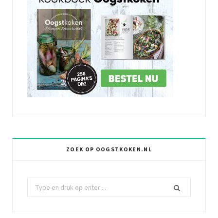
ZOEK OP OOGSTKOKEN.NL
Z
o
e