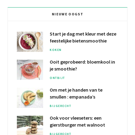
NIEUWE OOGST
Start je dag met kleur met deze
feestelijke bietensmoothie
KOKEN
Ooit geprobeerd:
bloemkool
in
je smoothie?
ONTBIJT
Om met je
handen van te
smullen
: empanada’s
BIJGERECHT
Ook voor vleeseters: een
gierstburger
met walnoot
BIJGERECHT