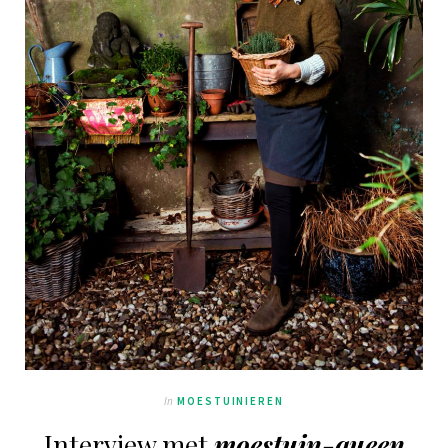
In
MOESTUINIEREN
Interview met
moestuin-queen