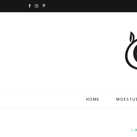
F
I
P
a
n
i
c
s
n
e
t
t
b
a
e
o
g
r
o
r
e
k
a
s
HOME
MOESTUI
m
t
In