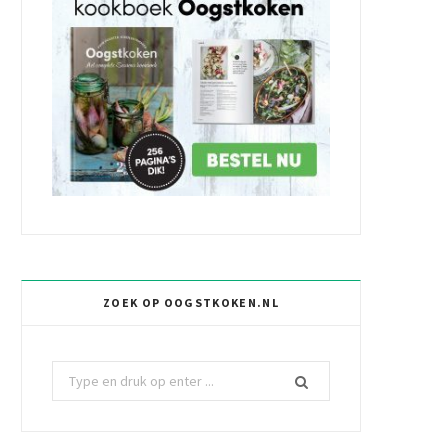
ZOEK OP OOGSTKOKEN.NL
Z
o
e