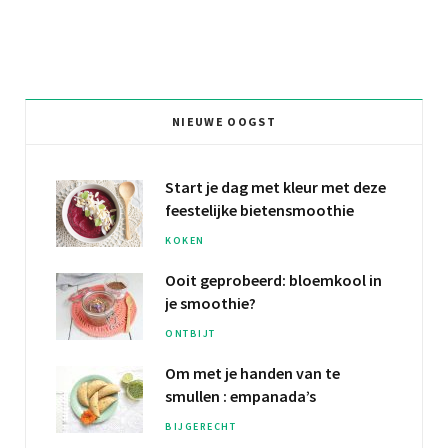
NIEUWE OOGST
Start je dag met kleur met deze
feestelijke bietensmoothie
KOKEN
Ooit geprobeerd:
bloemkool
in
je smoothie?
ONTBIJT
Om met je
handen van te
smullen
: empanada’s
BIJGERECHT