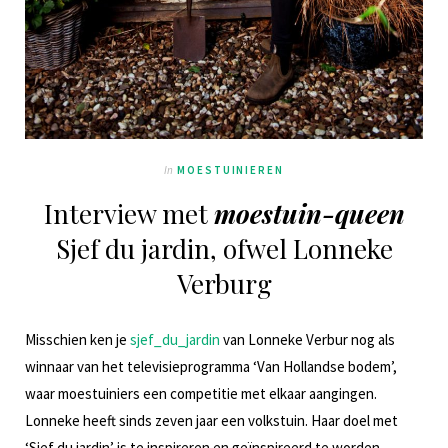
In
MOESTUINIEREN
Interview met
moestuin-queen
Sjef du jardin, ofwel Lonneke
Verburg
Misschien ken je
sjef_du_jardin
van Lonneke Verbur nog als
winnaar van het televisieprogramma ‘Van Hollandse bodem’,
waar moestuiniers een competitie met elkaar aangingen.
Lonneke heeft sinds zeven jaar een volkstuin. Haar doel
met
‘Sjef du jardin’ is te inspireren en geïnspireerd te worden.