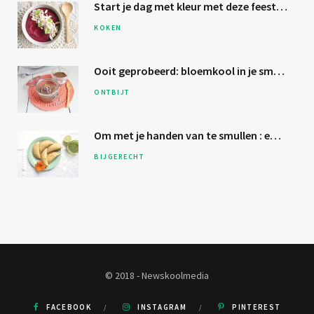
Start je dag met kleur met deze
feestelijke bietensmoothie
KOKEN
Ooit geprobeerd:
bloemkool
in je smoothie?
ONTBIJT
Om met je
handen van te smullen
: empanada’s
BIJGERECHT
© 2018 - Newskoolmedia
FACEBOOK
INSTAGRAM
PINTEREST