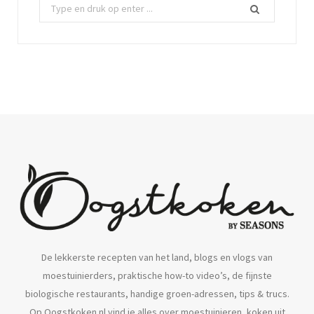
Z
o
e
k
n
a
a
r
:
De lekkerste recepten van het land, blogs en vlogs van
moestuinierders, praktische how-to video’s, de fijnste
biologische restaurants, handige groen-adressen, tips & trucs.
Op Oogstkoken.nl vind je alles over moestuinieren, koken uit