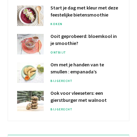
Start je dag met kleur met deze
feestelijke bietensmoothie
KOKEN
Ooit geprobeerd:
bloemkool
in
je smoothie?
ONTBIJT
Om met je
handen van te
smullen
: empanada’s
BIJGERECHT
Ook voor vleeseters: een
gierstburger
met walnoot
BIJGERECHT