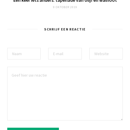
Een keer iets
anders
: tapenade van olijf en walnoot
9 OKTOBER 2019
SCHRIJF EEN REACTIE