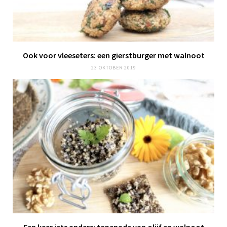
Ook voor vleeseters: een
gierstburger
met walnoot
23 OKTOBER 2019