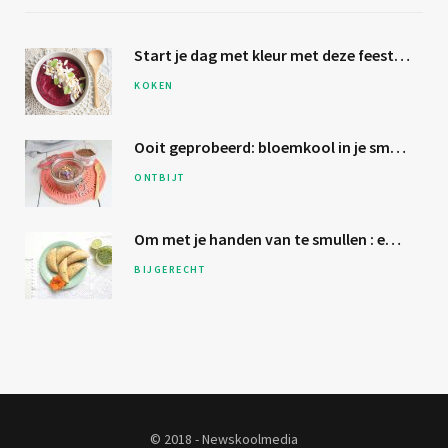
Start je dag met kleur met deze
feestelijke bietensmoothie
KOKEN
Ooit geprobeerd:
bloemkool
in je smoothie?
ONTBIJT
Om met je
handen van te smullen
: empanada’s
BIJGERECHT
© 2018 - Newskoolmedia