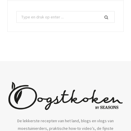
Z
o
e
k
n
a
a
r
:
De lekkerste recepten van het land, blogs en vlogs van
moestuinierders, praktische how-to video’s, de fijnste