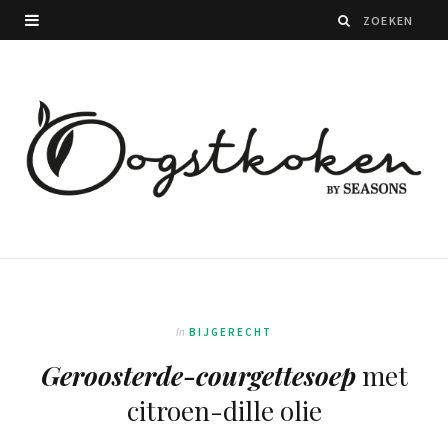
In
BIJGERECHT
Geroosterde-courgettesoep
met
citroen-dille olie