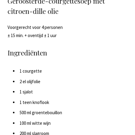
Geroosterde-courgettesoep met
citroen-dille olie
Voorgerecht voor 4 personen
± 15 min. + oventijd ± 1 uur
Ingrediënten
1 courgette
2 el olijfolie
1 sjalot
1 teen knoflook
500 ml groentebouillon
100 ml witte wijn
200 ml slagroom