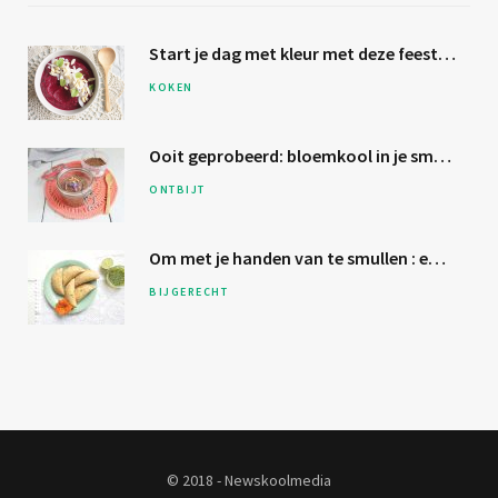
Start je dag met kleur met deze
feestelijke bietensmoothie
KOKEN
Ooit geprobeerd:
bloemkool
in je smoothie?
ONTBIJT
Om met je
handen van te smullen
: empanada’s
BIJGERECHT
© 2018 - Newskoolmedia