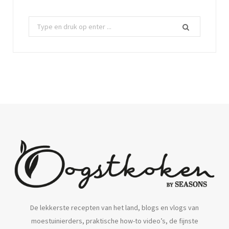
Z
o
e
k
n
a
a
r
:
De lekkerste recepten van het land, blogs en vlogs van
moestuinierders, praktische how-to video’s, de fijnste